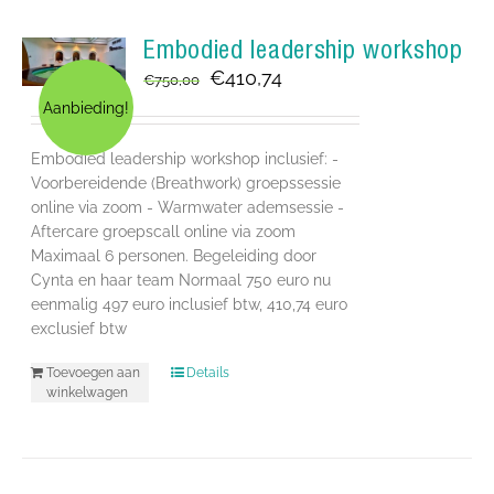
Embodied leadership workshop
Oorspronkelijke
Huidige
€
410,74
€
750,00
prijs
prijs
Aanbieding!
was:
is:
€750,00.
€410,74.
Embodied leadership workshop inclusief: -
Voorbereidende (Breathwork) groepssessie
online via zoom - Warmwater ademsessie -
Aftercare groepscall online via zoom
Maximaal 6 personen. Begeleiding door
Cynta en haar team Normaal 750 euro nu
eenmalig 497 euro inclusief btw, 410,74 euro
exclusief btw
Toevoegen aan
Details
winkelwagen