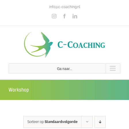
Ga
info@c-coaching.nl
naar
inhoud
Instagram
Facebook
LinkedIn
Ga naar...
Workshop
Sorteer op
Standaardvolgorde