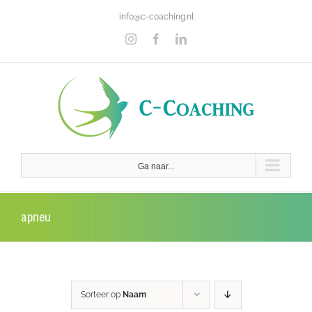
Ga
info@c-coaching.nl
naar
inhoud
Instagram
Facebook
LinkedIn
Ga naar...
apneu
Sorteer op
Naam