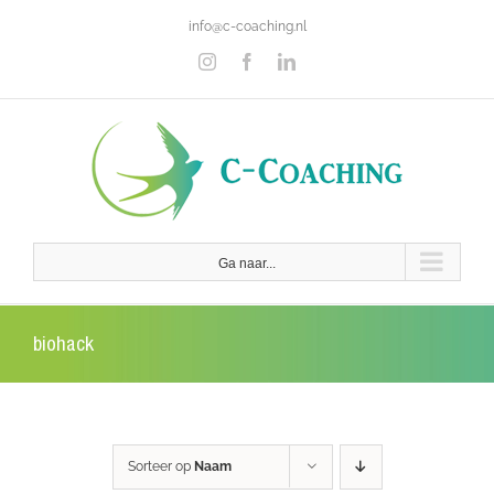
Ga
info@c-coaching.nl
naar
inhoud
Instagram
Facebook
LinkedIn
Ga naar...
biohack
Sorteer op
Naam