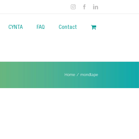
Instagram
Facebook
LinkedIn
CYNTA
FAQ
Contact
Home
/
mondtape