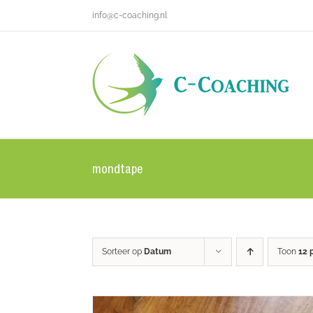
Ga
info@c-coaching.nl
naar
inhoud
mondtape
Sorteer op
Datum
Toon
12 