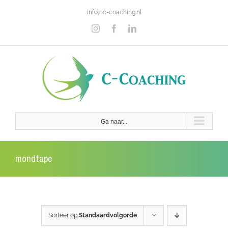
Ga
info@c-coaching.nl
naar
inhoud
Instagram
Facebook
LinkedIn
Ga naar...
mondtape
Sorteer op
Standaardvolgorde