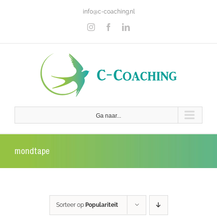
Ga
info@c-coaching.nl
naar
inhoud
Instagram
Facebook
LinkedIn
Ga naar...
mondtape
Sorteer op
Populariteit