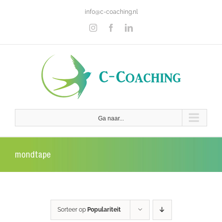
Ga
info@c-coaching.nl
naar
inhoud
Instagram
Facebook
LinkedIn
Ga naar...
mondtape
Sorteer op
Populariteit