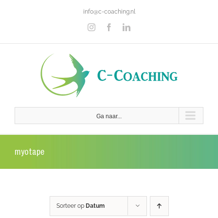
Ga
info@c-coaching.nl
naar
inhoud
Instagram
Facebook
LinkedIn
Ga naar...
myotape
Sorteer op
Datum