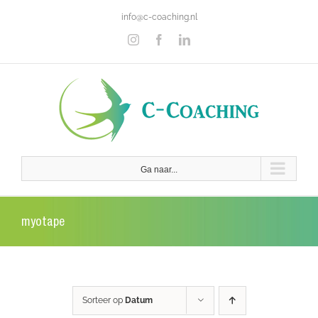
Ga
info@c-coaching.nl
naar
inhoud
Instagram
Facebook
LinkedIn
Ga naar...
myotape
Sorteer op
Datum