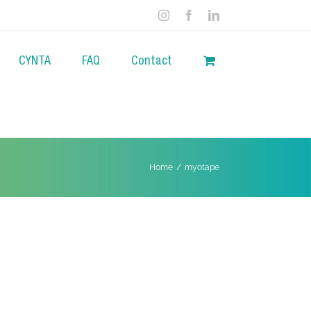
Instagram
Facebook
LinkedIn
CYNTA
FAQ
Contact
Home
/
myotape