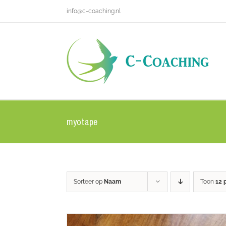
Ga
info@c-coaching.nl
naar
inhoud
myotape
Sorteer op
Naam
Toon
12 