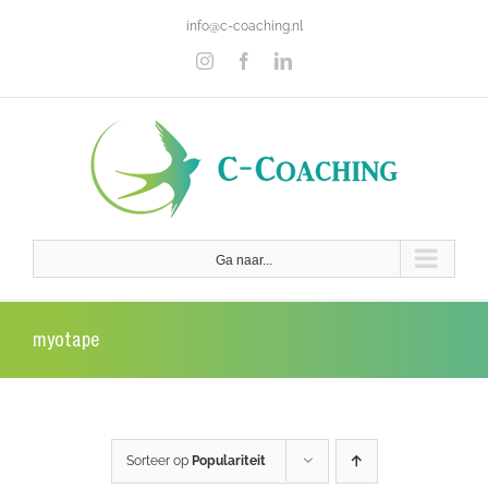
Ga
info@c-coaching.nl
naar
inhoud
Instagram
Facebook
LinkedIn
Ga naar...
myotape
Sorteer op
Populariteit