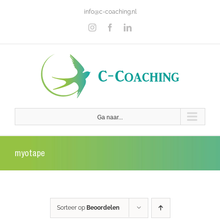
Ga
info@c-coaching.nl
naar
inhoud
Instagram
Facebook
LinkedIn
Ga naar...
myotape
Sorteer op
Beoordelen