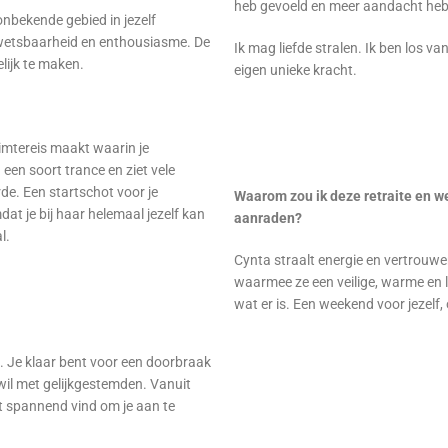
heb gevoeld en meer aandacht he
onbekende gebied in jezelf
 kwetsbaarheid en enthousiasme. De
Ik mag liefde stralen. Ik ben los va
ijk te maken.
eigen unieke kracht.
uimtereis maakt waarin je
een soort trance en ziet vele
de. Een startschot voor je
Waarom zou ik deze retraite en 
at je bij haar helemaal jezelf kan
aanraden?
al.
Cynta straalt energie en vertrouwe
waarmee ze een veilige, warme en lie
wat er is. Een weekend voor jezelf,
bij. Je klaar bent voor een doorbraak
 wil met gelijkgestemden. Vanuit
et spannend vind om je aan te