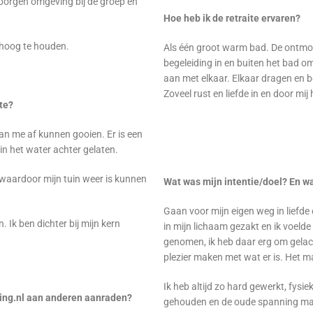
borgen omgeving bij de groep en
Hoe heb ik de retraite ervaren?
mhoog te houden.
Als één groot warm bad. De ontmoet
begeleiding in en buiten het bad o
aan met elkaar. Elkaar dragen en b
Zoveel rust en liefde in en door mij
ite?
van me af kunnen gooien. Er is een
in het water achter gelaten.
d waardoor mijn tuin weer is kunnen
Wat was mijn intentie/doel? En wa
Gaan voor mijn eigen weg in liefde
. Ik ben dichter bij mijn kern
in mijn lichaam gezakt en ik voelde 
genomen, ik heb daar erg om gelac
plezier maken met wat er is. Het ma
Ik heb altijd zo hard gewerkt, fysi
hing.nl aan anderen aanraden?
gehouden en de oude spanning mag 