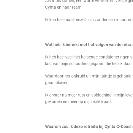
Als thuis komen, een warm welkom en veilige ge
Cynta en haar team.
Ik kon helemaal mezelf zijn zonder een muur o
Wat heb ik bereikt met het volgen van de retra
Ik heb heel veel niet helpende conditioneringen 
last van mijn schouders gegaan. Die heb ik daar 
Waardoor het onkruid uit mijn tuintje is gehaal
gaan bloeien.
Ik ervaar nu meer rust en voldoening in mijn leven
gekomen en meer op mijn echte pad.
Waarom zou ik deze retraite bij Cynta C-Coac