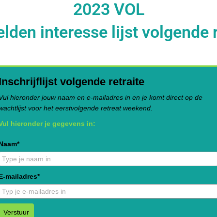
2023 VOL
den interesse lijst volgende r
Inschrijflijst volgende retraite
Vul hieronder jouw naam en e-mailadres in en je komt direct op de
wachtlijst voor het eerstvolgende retreat weekend.
Vul hieronder je gegevens in:
Naam*
E-mailadres*
Verstuur