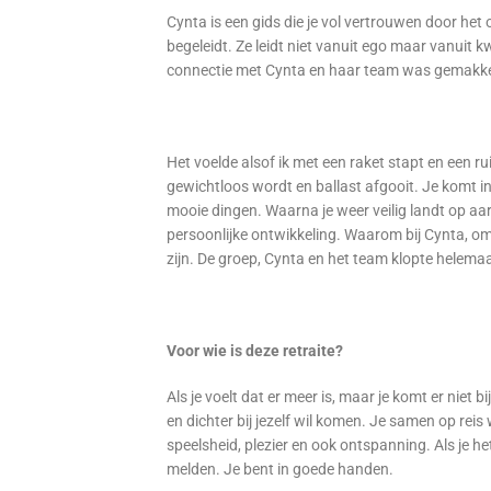
Cynta is een gids die je vol vertrouwen door het 
begeleidt. Ze leidt niet vanuit ego maar vanuit
connectie met Cynta en haar team was gemakkel
Het voelde alsof ik met een raket stapt en een r
gewichtloos wordt en ballast afgooit. Je komt in 
mooie dingen. Waarna je weer veilig landt op aar
persoonlijke ontwikkeling. Waarom bij Cynta, omd
zijn. De groep, Cynta en het team klopte helema
Voor wie is deze retraite?
Als je voelt dat er meer is, maar je komt er niet 
en dichter bij jezelf wil komen. Je samen op reis
speelsheid, plezier en ook ontspanning. Als je h
melden. Je bent in goede handen.