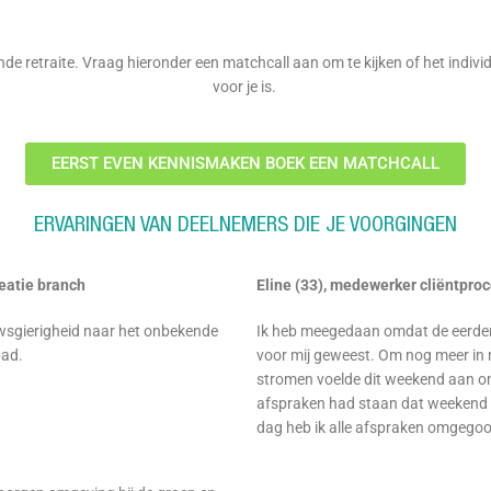
e retraite. Vraag hieronder een matchcall aan om te kijken of het indiv
voor je is.
EERST EVEN KENNISMAKEN BOEK EEN MATCHCALL
ERVARINGEN VAN DEELNEMERS DIE JE VOORGINGEN
eatie branch
Eline (33), medewerker cliëntpro
wsgierigheid naar het onbekende
Ik heb meegedaan omdat d
e eerde
pad.
voor mij geweest. Om nog
meer in 
stromen voelde dit weekend
aan om
afspraken had staan dat weekend 
dag heb ik alle afspraken omgegooid