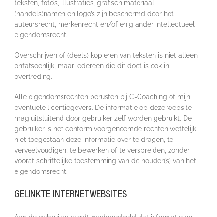
teksten, foto’s, illustraties, grafisch materiaal,
(handels)namen en logo’s zijn beschermd door het
auteursrecht, merkenrecht en/of enig ander intellectueel
eigendomsrecht.
Overschrijven of (deels) kopiëren van teksten is niet alleen
onfatsoenlijk, maar iedereen die dit doet is ook in
overtreding.
Alle eigendomsrechten berusten bij C-Coaching of mijn
eventuele licentiegevers. De informatie op deze website
mag uitsluitend door gebruiker zelf worden gebruikt. De
gebruiker is het conform voorgenoemde rechten wettelijk
niet toegestaan deze informatie over te dragen, te
verveelvoudigen, te bewerken of te verspreiden, zonder
vooraf schriftelijke toestemming van de houder(s) van het
eigendomsrecht.
GELINKTE INTERNETWEBSITES
Aan de gebruiker wordt medegedeeld dat informatie op