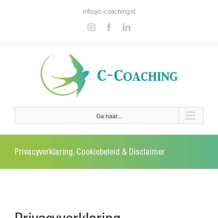
Ga
info@c-coaching.nl
naar
inhoud
Instagram
Facebook
LinkedIn
Ga naar...
Privacyverklaring, Cookiebeleid & Disclaimer