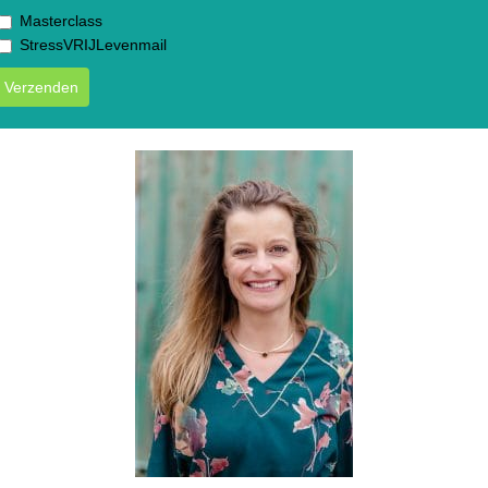
Masterclass
StressVRIJLevenmail
Verzenden