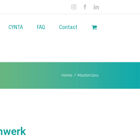
CYNTA
FAQ
Contact
Home
/
Masterclass
emwerk