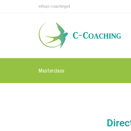
info@c-coaching.nl
Masterclass
Direc