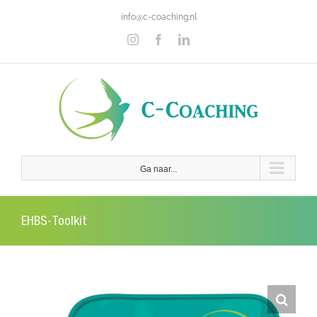
Ga
info@c-coaching.nl
naar
inhoud
Instagram
Facebook
LinkedIn
Ga naar...
EHBS-Toolkit