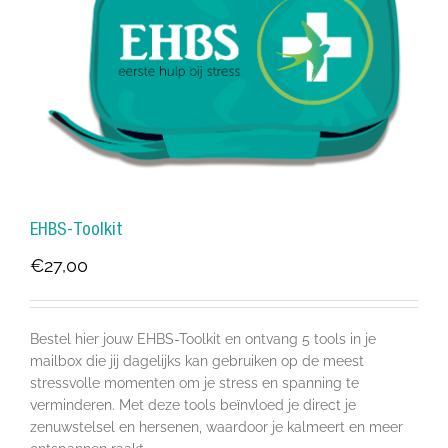
EHBS-Toolkit
€
27,00
Bestel hier jouw EHBS-Toolkit en ontvang 5 tools in je
mailbox die jij dagelijks kan gebruiken op de meest
stressvolle momenten om je stress en spanning te
verminderen. Met deze tools beïnvloed je direct je
zenuwstelsel en hersenen, waardoor je kalmeert en meer