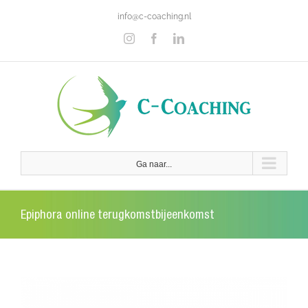
Ga
info@c-coaching.nl
naar
inhoud
Instagram
Facebook
LinkedIn
Ga naar...
Epiphora online terugkomstbijeenkomst