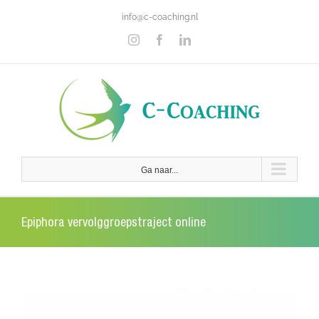
Ga
info@c-coaching.nl
naar
inhoud
Instagram
Facebook
LinkedIn
Ga naar...
Epiphora vervolggroepstraject online