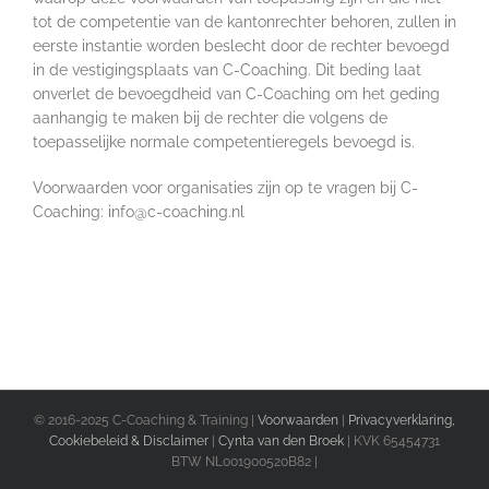
tot de competentie van de kantonrechter behoren, zullen in
eerste instantie worden beslecht door de rechter bevoegd
in de vestigingsplaats van C-Coaching. Dit beding laat
onverlet de bevoegdheid van C-Coaching om het geding
aanhangig te maken bij de rechter die volgens de
toepasselijke normale competentieregels bevoegd is.
Voorwaarden voor organisaties zijn op te vragen bij C-
Coaching: info@c-coaching.nl
© 2016-2025 C-Coaching & Training |
Voorwaarden
|
Privacyverklaring,
Cookiebeleid & Disclaimer
|
Cynta van den Broek
| KVK 65454731
BTW NL001900520B82 |