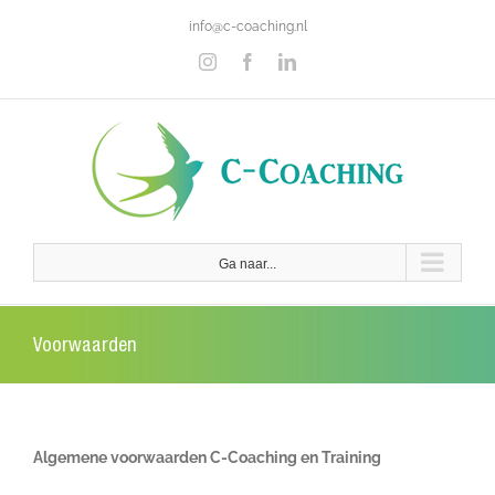
Ga
info@c-coaching.nl
naar
inhoud
Instagram
Facebook
LinkedIn
Ga naar...
Voorwaarden
Algemene voorwaarden C-Coaching en Training