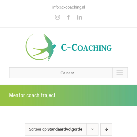
Ga
info@c-coaching.nl
naar
inhoud
Instagram
Facebook
LinkedIn
Ga naar...
Mentor coach traject
Sorteer op
Standaardvolgorde