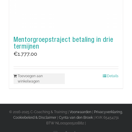
Mentorgroepstraject betaling in drie
termijnen
€
1.777,00
Toevoegen aan
Details
winkelwagen
© 2016-2025 C-Coaching & Training |
Voorwaarden
|
Privacyverklaring,
Cookiebeleid & Disclaimer
|
Cynta van den Broek
| KVK 65454731
BTW NL001900520B82 |