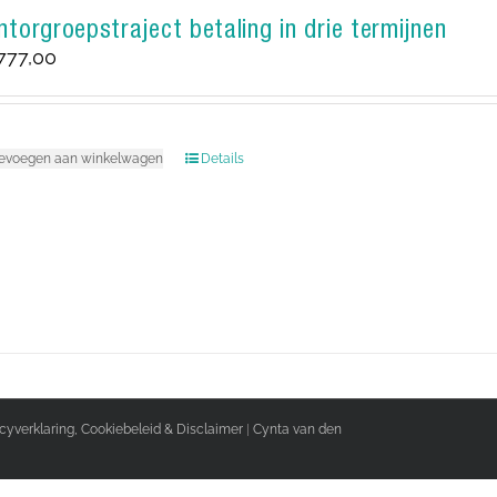
torgroepstraject betaling in drie termijnen
.777,00
evoegen aan winkelwagen
Details
acyverklaring, Cookiebeleid & Disclaimer
|
Cynta van den