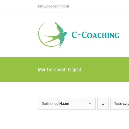
Ga
info@c-coaching.nl
naar
inhoud
Mentor coach traject
Sorteer op
Naam
Toon
12 