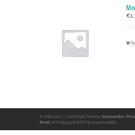
Men
€
1
To
© 2016-2025 C-Coaching & Training |
Voorwaarden
|
Priv
Broek
| KVK 65454731 BTW NL001900520B82 |