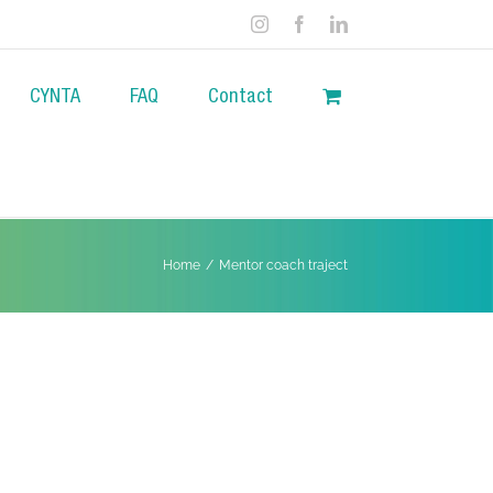
Instagram
Facebook
LinkedIn
CYNTA
FAQ
Contact
Home
/
Mentor coach traject