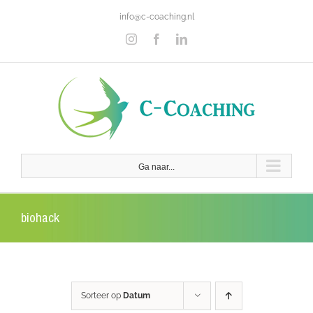
Ga
info@c-coaching.nl
naar
inhoud
Instagram
Facebook
LinkedIn
Ga naar...
biohack
Sorteer op
Datum