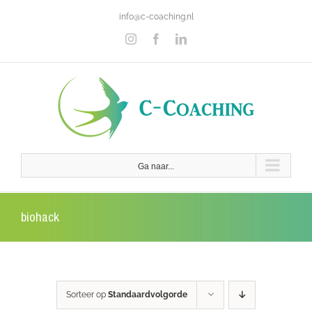
Ga
info@c-coaching.nl
naar
inhoud
Instagram
Facebook
LinkedIn
Ga naar...
biohack
Sorteer op
Standaardvolgorde