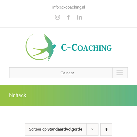
Ga
info@c-coaching.nl
naar
inhoud
Instagram
Facebook
LinkedIn
Ga naar...
biohack
Sorteer op
Standaardvolgorde