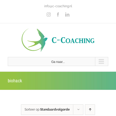
Ga
info@c-coaching.nl
naar
inhoud
Instagram
Facebook
LinkedIn
Ga naar...
biohack
Sorteer op
Standaardvolgorde