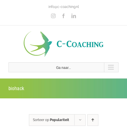
Ga
info@c-coaching.nl
naar
inhoud
Instagram
Facebook
LinkedIn
Ga naar...
biohack
Sorteer op
Populariteit