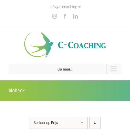
Ga
info@c-coaching.nl
naar
inhoud
Instagram
Facebook
LinkedIn
Ga naar...
biohack
Sorteer op
Prijs