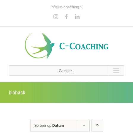
Ga
info@c-coaching.nl
naar
inhoud
Instagram
Facebook
LinkedIn
Ga naar...
biohack
Sorteer op
Datum