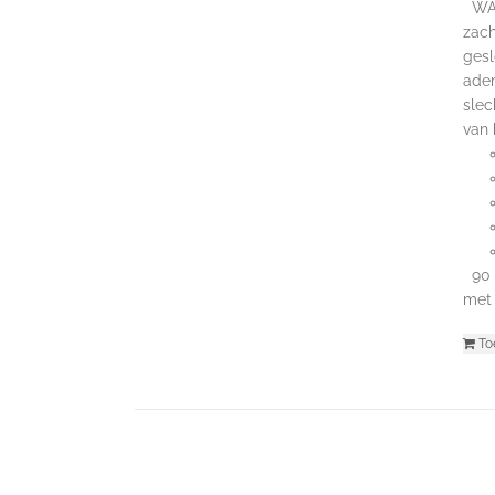
WAAR
zach
gesl
adem
slec
van
90 s
met 
To
© 2016-2025 C-Coaching & Training |
Voorwaarden
|
Priv