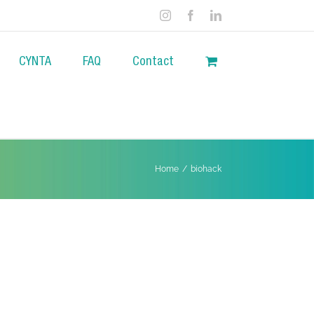
Instagram
Facebook
LinkedIn
CYNTA
FAQ
Contact
Home
/
biohack