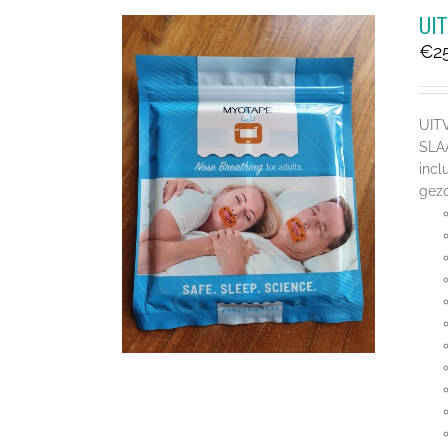
UI
€
2
UIT
SLA
incl
gezo