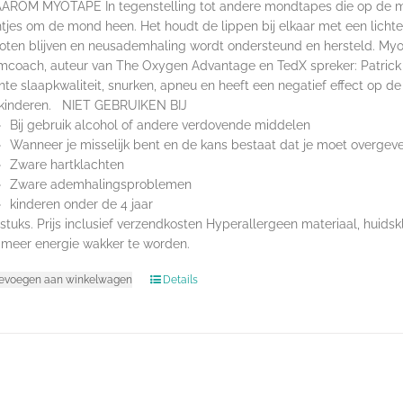
OM MYOTAPE In tegenstelling tot andere mondtapes die op de mon
tjes om de mond heen. Het houdt de lippen bij elkaar met een licht
oten blijven en neusademhaling wordt ondersteund en hersteld. Myo
coach, auteur van The Oxygen Advantage en TedX spreker: Patric
hte slaapkwaliteit, snurken, apneu en heeft een negatief effect op d
 kinderen. NIET GEBRUIKEN BIJ
Bij gebruik alcohol of andere verdovende middelen
Wanneer je misselijk bent en de kans bestaat dat je moet overgev
Zware hartklachten
Zware ademhalingsproblemen
kinderen onder de 4 jaar
tuks. Prijs inclusief verzendkosten Hyperallergeen materiaal, hu
meer energie wakker te worden.
evoegen aan winkelwagen
Details
acyverklaring, Cookiebeleid & Disclaimer
|
Cynta van den