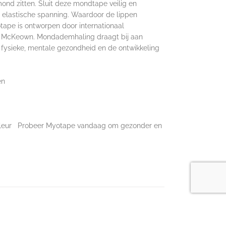
d zitten. Sluit deze mondtape veilig en
e elastische spanning. Waardoor de lippen
tape is ontworpen door internationaal
k McKeown. Mondademhaling draagt bij aan
e fysieke, mentale gezondheid en de ontwikkeling
en
idskleur Probeer Myotape vandaag om gezonder en