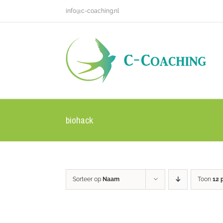
Ga
info@c-coaching.nl
naar
inhoud
biohack
Sorteer op
Naam
Toon
12 