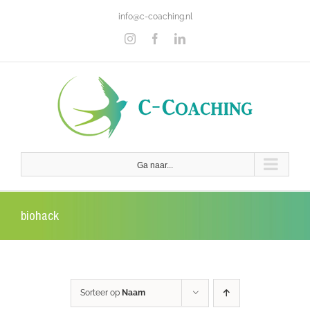
Ga
info@c-coaching.nl
naar
inhoud
Instagram
Facebook
LinkedIn
Ga naar...
biohack
Sorteer op
Naam