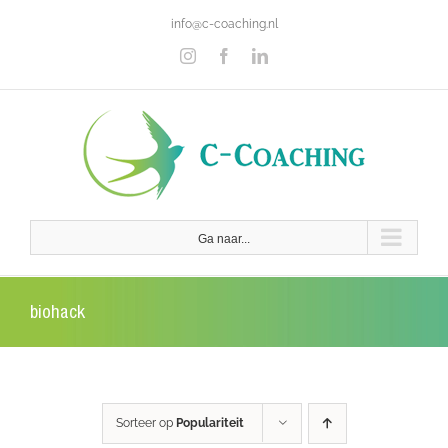
Ga
info@c-coaching.nl
naar
inhoud
Instagram
Facebook
LinkedIn
Ga naar...
biohack
Sorteer op
Populariteit