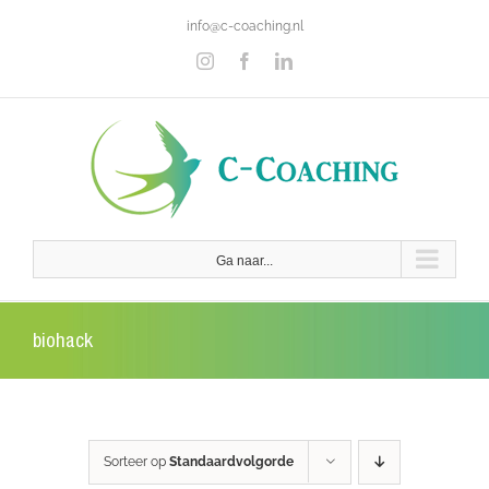
Ga
info@c-coaching.nl
naar
inhoud
Instagram
Facebook
LinkedIn
Ga naar...
biohack
Sorteer op
Standaardvolgorde