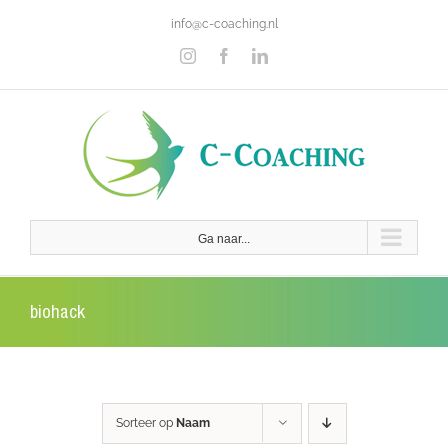
Ga
info@c-coaching.nl
naar
inhoud
Instagram
Facebook
LinkedIn
Ga naar...
biohack
Sorteer op
Naam