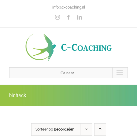
Ga
info@c-coaching.nl
naar
inhoud
Instagram
Facebook
LinkedIn
Ga naar...
biohack
Sorteer op
Beoordelen