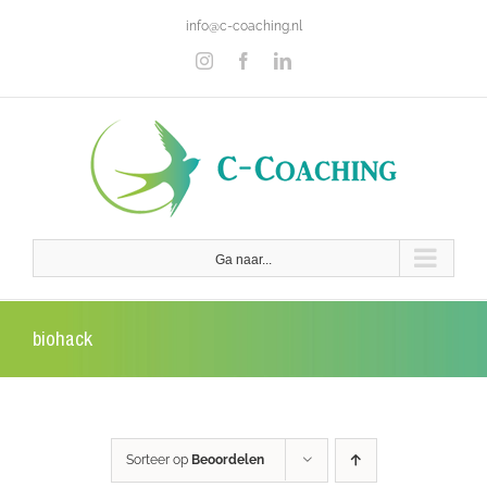
Ga
info@c-coaching.nl
naar
inhoud
Instagram
Facebook
LinkedIn
Ga naar...
biohack
Sorteer op
Beoordelen