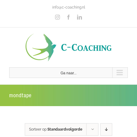
Ga
info@c-coaching.nl
naar
inhoud
Instagram
Facebook
LinkedIn
Ga naar...
mondtape
Sorteer op
Standaardvolgorde