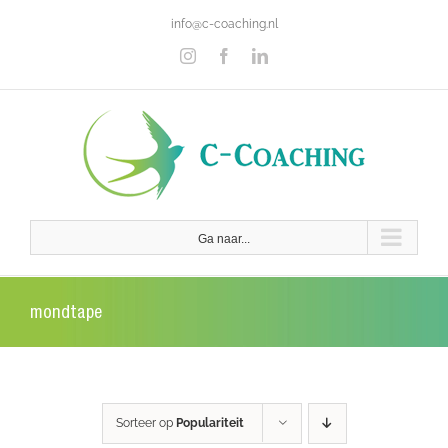
Ga
info@c-coaching.nl
naar
inhoud
Instagram
Facebook
LinkedIn
Ga naar...
mondtape
Sorteer op
Populariteit