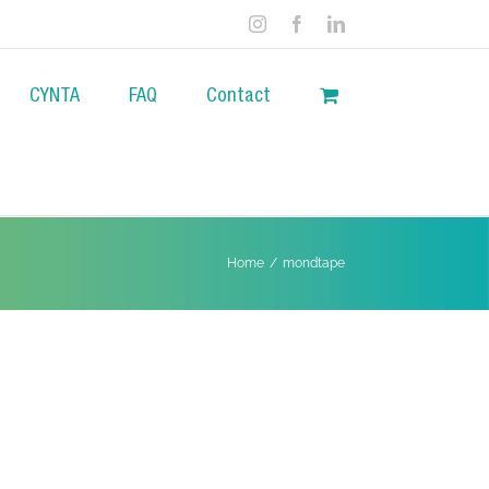
Instagram
Facebook
LinkedIn
CYNTA
FAQ
Contact
Home
/
mondtape