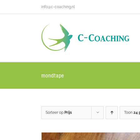
Ga
info@c-coaching.nl
naar
inhoud
mondtape
Sorteer op
Prijs
Toon
24 