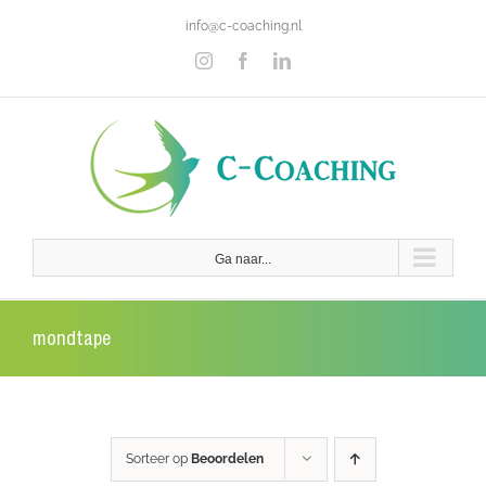
Ga
info@c-coaching.nl
naar
inhoud
Instagram
Facebook
LinkedIn
Ga naar...
mondtape
Sorteer op
Beoordelen