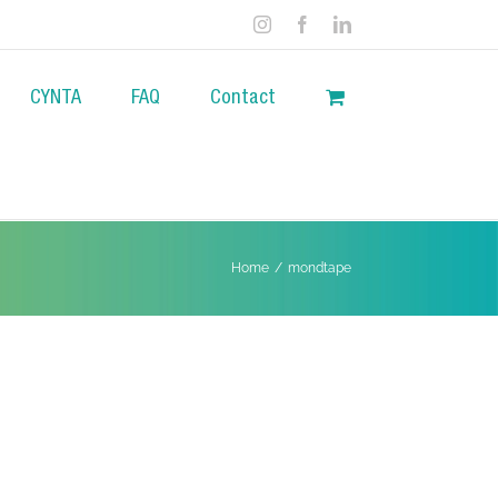
Instagram
Facebook
LinkedIn
CYNTA
FAQ
Contact
Home
/
mondtape