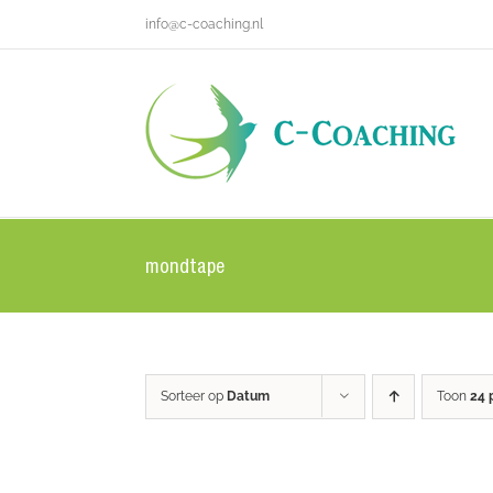
Ga
info@c-coaching.nl
naar
inhoud
mondtape
Sorteer op
Datum
Toon
24 