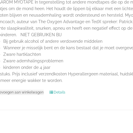
OM MYOTAPE In tegenstelling tot andere mondtapes die op de mon
tjes om de mond heen. Het houdt de lippen bij elkaar met een licht
oten blijven en neusademhaling wordt ondersteund en hersteld. Myo
coach, auteur van The Oxygen Advantage en TedX spreker: Patric
hte slaapkwaliteit, snurken, apneu en heeft een negatief effect op d
 kinderen. NIET GEBRUIKEN BIJ
Bij gebruik alcohol of andere verdovende middelen
Wanneer je misselijk bent en de kans bestaat dat je moet overgev
Zware hartklachten
Zware ademhalingsproblemen
kinderen onder de 4 jaar
tuks. Prijs inclusief verzendkosten Hyperallergeen materiaal, hu
meer energie wakker te worden.
evoegen aan winkelwagen
Details
acyverklaring, Cookiebeleid & Disclaimer
|
Cynta van den