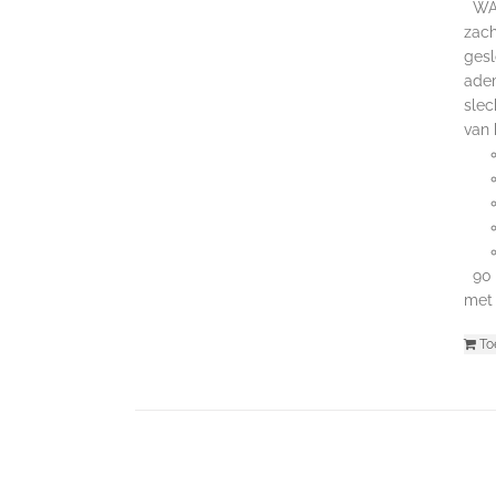
WAAR
zach
gesl
adem
slec
van
90 s
met 
To
© 2016-2025 C-Coaching & Training |
Voorwaarden
|
Priv