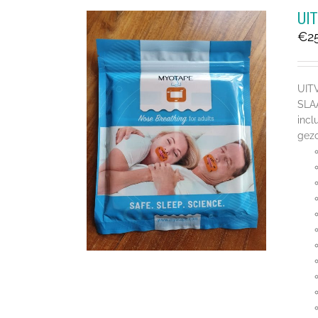
UI
€
2
UIT
SLA
incl
gezo