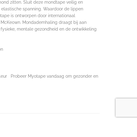
d zitten. Sluit deze mondtape veilig en
e elastische spanning. Waardoor de lippen
tape is ontworpen door internationaal
k McKeown. Mondademhaling draagt bij aan
e fysieke, mentale gezondheid en de ontwikkeling
en
idskleur Probeer Myotape vandaag om gezonder en