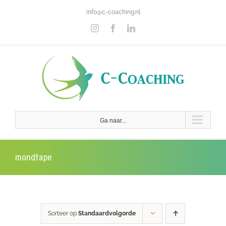
Ga
info@c-coaching.nl
naar
inhoud
Instagram
Facebook
LinkedIn
Ga naar...
mondtape
Sorteer op
Standaardvolgorde