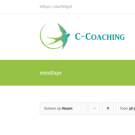
Ga
info@c-coaching.nl
naar
inhoud
mondtape
Sorteer op
Naam
Toon
36 