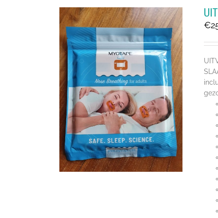
UI
€
2
UIT
SLA
incl
gezo