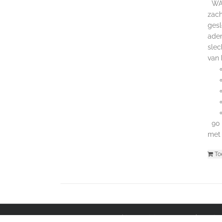
WAAR
zach
gesl
adem
slec
van
90 s
met 
To
© 2016-2025 C-Coaching & Training |
Voorwaarden
|
Priv