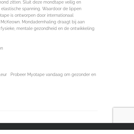
d zitten. Sluit deze mondtape veilig en
e elastische spanning. Waardoor de lippen
tape is ontworpen door internationaal
k McKeown. Mondademhaling draagt bij aan
e fysieke, mentale gezondheid en de ontwikkeling
en
idskleur Probeer Myotape vandaag om gezonder en