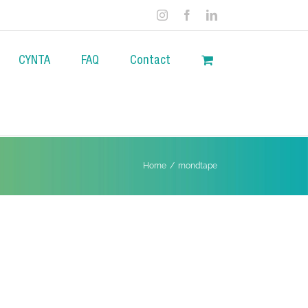
Instagram
Facebook
LinkedIn
CYNTA
FAQ
Contact
Home
/
mondtape