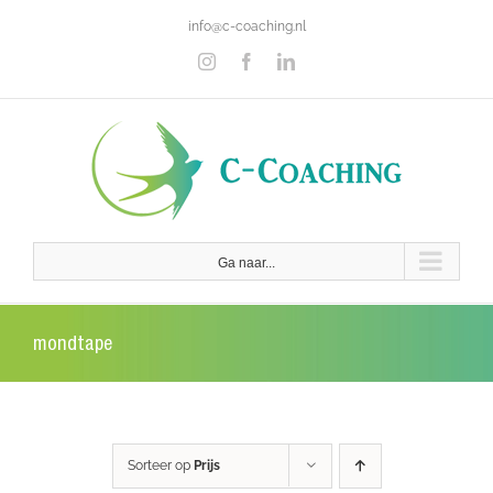
Ga
info@c-coaching.nl
naar
inhoud
Instagram
Facebook
LinkedIn
Ga naar...
mondtape
Sorteer op
Prijs