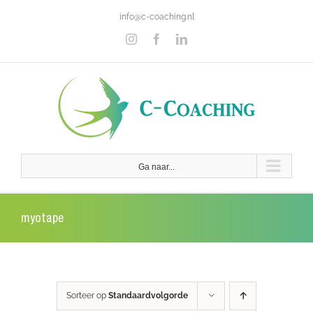
Ga
info@c-coaching.nl
naar
inhoud
Instagram
Facebook
LinkedIn
Ga naar...
myotape
Sorteer op
Standaardvolgorde