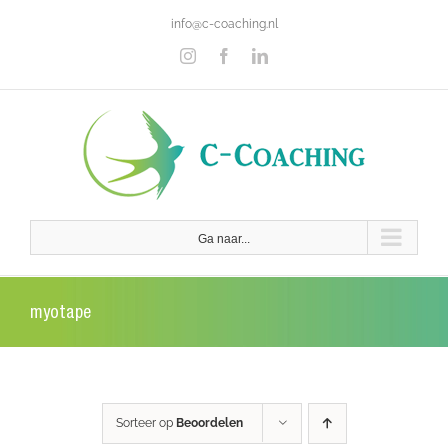
Ga
info@c-coaching.nl
naar
inhoud
Instagram
Facebook
LinkedIn
Ga naar...
myotape
Sorteer op
Beoordelen