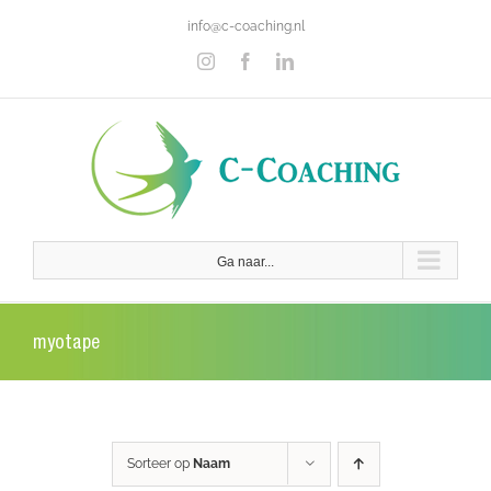
Ga
info@c-coaching.nl
naar
inhoud
Instagram
Facebook
LinkedIn
Ga naar...
myotape
Sorteer op
Naam