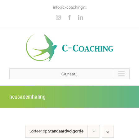
Ga
info@c-coaching.nl
naar
inhoud
Instagram
Facebook
LinkedIn
Ga naar...
neusademhaling
Sorteer op
Standaardvolgorde