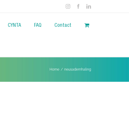
Instagram
Facebook
LinkedIn
CYNTA
FAQ
Contact
Home
/
neusademhaling