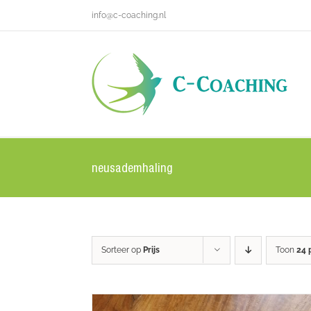
Ga
info@c-coaching.nl
naar
inhoud
neusademhaling
Sorteer op
Prijs
Toon
24 