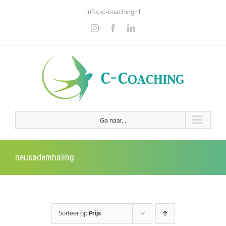
Ga
info@c-coaching.nl
naar
inhoud
Instagram
Facebook
LinkedIn
Ga naar...
neusademhaling
Sorteer op
Prijs