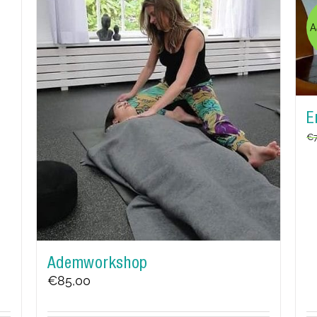
A
E
€
Ademworkshop
€
85,00