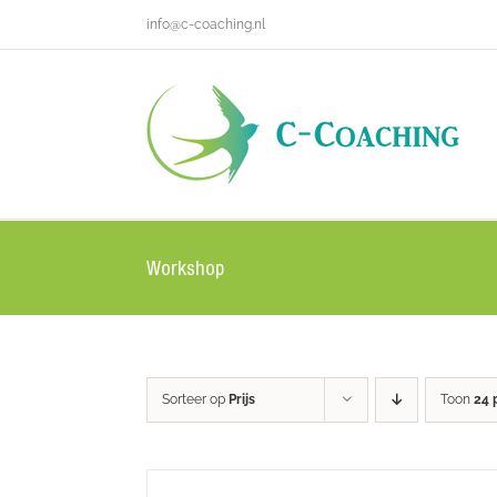
Ga
info@c-coaching.nl
naar
inhoud
Workshop
Sorteer op
Prijs
Toon
24 